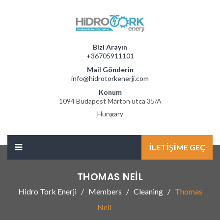
Bizi Arayın
+36705911101
Mail Gönderin
info@hidrotorkenerji.com
Konum
1094 Budapest Márton utca 35/A
Hungary
İLETIŞIME GEÇ
THOMAS NEIL
Hidro Tork Enerji
Members
Cleaning
Thomas
Neil