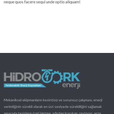
neque quos facere sequi unde optio aliquam!
Mekaniksel ekipmanların kesintisiz ve sorunsuz çalışması, enerji
verimliğinin sürekli olarak en üst seviyede sürekliliğini sağlamak
amacıyla tesislere özel işletme, sıfırdan kurulum, revizyon, arıza