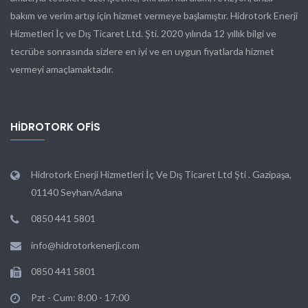
bakım ve verim artışı için hizmet vermeye başlamıştır. Hidrotork Enerji
Hizmetleri İç ve Dış Ticaret Ltd. Şti. 2020 yılında 12 yıllık bilgi ve
tecrübe sonrasında sizlere en iyi ve en uygun fiyatlarda hizmet
vermeyi amaçlamaktadır.
HIDROTORK OFIS
Hidrotork Enerji Hizmetleri İç Ve Dış Ticaret Ltd Şti . Gazipaşa,
01140 Seyhan/Adana
0850 441 5801
info@hidrotorkenerji.com
0850 441 5801
Pzt - Cum: 8:00 - 17:00