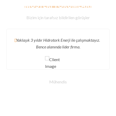
MÜŞTERI YORUMLARI
Bizim için tarafsız bildirilen görüşler
Yaklaşık 3 yıldır Hidrotork Enerji ile çalışmaktayız.
Bence alanında lider firma.
MELTEM DALİ
Mühendis