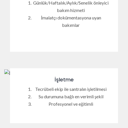
Günlük/Haftalık/Aylık/Senelik önleyici
bakım hizmeti
İmalatçı dokümentasyona uyan
bakımlar
İşletme
Tecrübeli ekip ile santralın işletilmesi
Su durumuna bağlı en verimli şekil
Profesyonel ve eğitimli